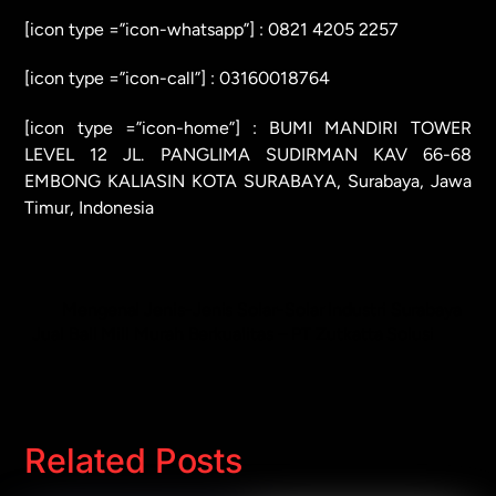
[icon type =”icon-whatsapp”] :
0821 4205 2257
[icon type =”icon-call”] :
03160018764
[icon type =”icon-home”] : BUMI MANDIRI TOWER
LEVEL 12 JL. PANGLIMA SUDIRMAN KAV 66-68
EMBONG KALIASIN KOTA SURABAYA, Surabaya, Jawa
Timur, Indonesia
Mengenal Jenis-Jenis Solar-Solar Industri Surabaya
Jual Ball Mill Murah Berkualitas – PT Zutkatta Solusi
Related Posts