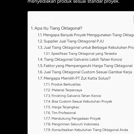
menyediakan produk sesuai standar proyek.
Daftar Isi
Apa Itu Tiang Oktagonal?
Mengapa Banyak Proyek Menggunakan Tiang Oktag
Supplier Jual Tiang Oktagonal PJU
Jual Tiang Oktagonal untuk Berbagai Kebutuhan Pr
Spesifikasi Tiang Oktagonal yang Tersedia
Tiang Oktagonal Galvanis Lebih Tahan Korosi
Faktor yang Mempengaruhi Harga Tiang Oktagonal
Jual Tiang Oktagonal Custom Sesuai Gambar Kerja
Mengapa Memilih PT Zut Katta Solusi?
Produk Berkualitas
Material Terpercaya
Finishing Galvanis Tahan Korosi
Bisa Custom Sesuai Kebutuhan Proyek
Harga Terjangkau
Tim Profesional
Mendukung Pengadaan Proyek
Pengiriman Seluruh Indonesia
Konsultasikan Kebutuhan Tiang Oktagonal Anda