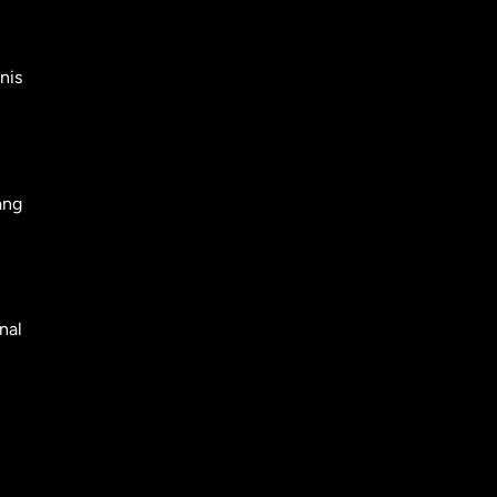
nis
ang
nal