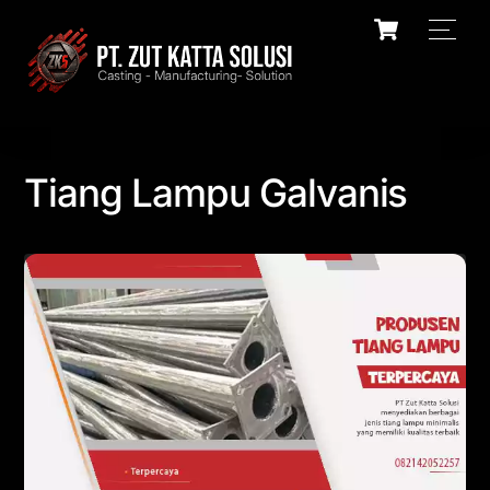
Skip
Cart
Men
to
content
Tiang Lampu Galvanis