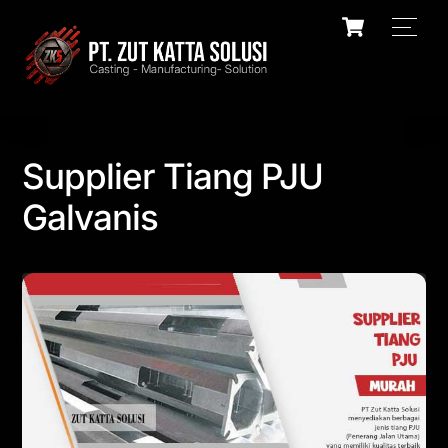
Skip
Cart
Men
to
content
Supplier Tiang PJU
Galvanis