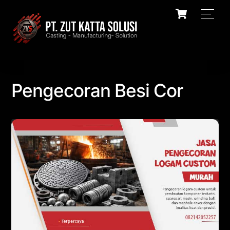
Skip
Cart
Men
to
content
Pengecoran Besi Cor