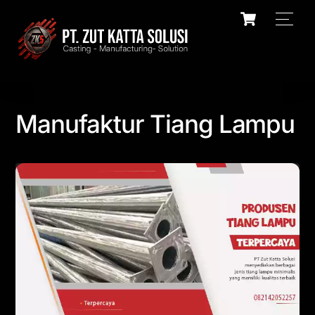
Skip
Cart
Men
to
content
Manufaktur Tiang Lampu