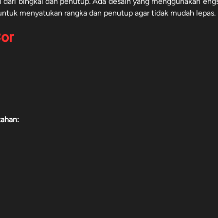
ri dari bingkai dan penutup. Ada desain yang menggunakan engs
 untuk menyatukan rangka dan penutup agar tidak mudah lepas.
Cor
tahan: