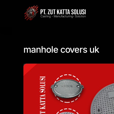
Skip
to
content
manhole covers uk