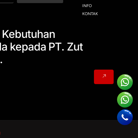
INFO
KONTAK
 Kebutuhan
da kepada PT. Zut
.
d