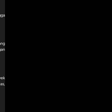
gga
ang
gan
yek
as,