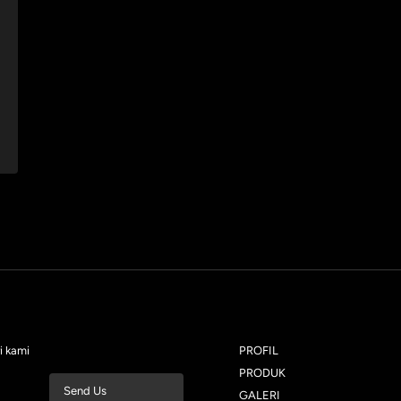
i kami
PROFIL
PRODUK
Send Us
GALERI