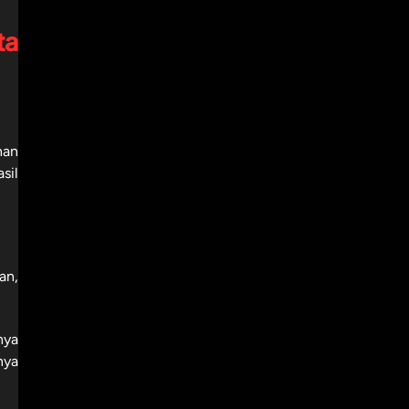
ta
han
sil
an,
nya
nya