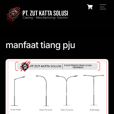
Skip
Cart
Men
to
content
manfaat tiang pju