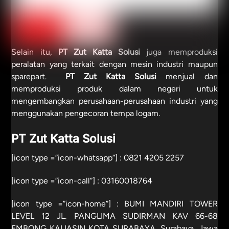
Selain itu,
PT Zut Katta Solusi
juga memproduksi
peralatan yang terkait dengan mesin industri maupun
sparepart.
PT Zut Katta Solusi
menjual dan
memproduksi produk dalam negeri untuk
mengembangkan perusahaan-perusahaan industri yang
menggunakan pengecoran tempa logam.
PT Zut Katta Solusi
[icon type =”icon-whatsapp”] :
0821 4205 2257
[icon type =”icon-call”] :
03160018764
[icon type =”icon-home”] : BUMI MANDIRI TOWER
LEVEL 12 JL. PANGLIMA SUDIRMAN KAV 66-68
EMBONG KALIASIN KOTA SURABAYA, Surabaya, Jawa