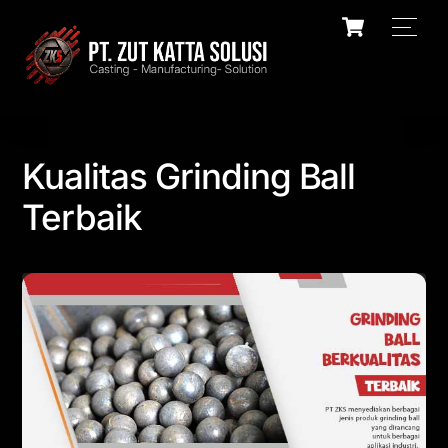
Skip
Cart
Men
to
content
Kualitas Grinding Ball
Terbaik