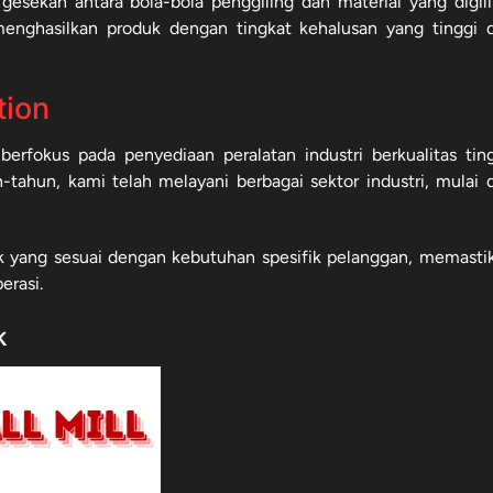
esekan antara bola-bola penggiling dan material yang digili
menghasilkan produk dengan tingkat kehalusan yang tinggi 
tion
erfokus pada penyediaan peralatan industri berkualitas ting
tahun, kami telah melayani berbagai sektor industri, mulai d
k yang sesuai dengan kebutuhan spesifik pelanggan, memasti
erasi.
k