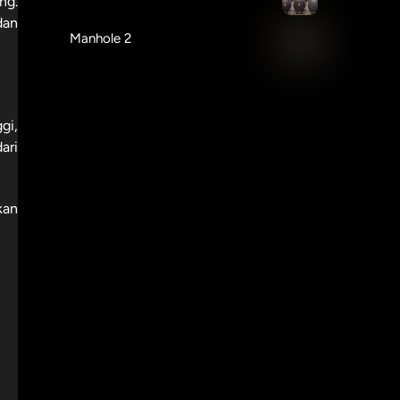
ng.
dan
Manhole 2
gi,
ari
kan