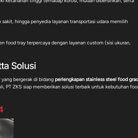
i ketahanan tinggi terhadap korosi, mudah dibersihkan, serta
h sakit, hingga penyedia layanan transportasi udara memilih
en food tray terpercaya dengan layanan custom (sisi ukuran,
ta Solusi
 yang bergerak di bidang
perlengkapan stainless steel food grad
i, PT ZKS siap memberikan solusi terbaik untuk kebutuhan foo
4