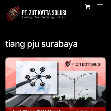
Skip
Cart
Men
to
content
tiang pju surabaya